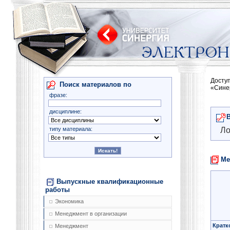
Досту
Поиск материалов по
«Сине
фразе:
дисциплине:
типу материала:
Ло
Ме
Выпускные квалификационные
работы
Экономика
Менеджмент в организации
Кратк
Менеджмент