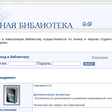
п в электронную библиотеку осуществляется по логину и паролю студен
ргия»
Вход в библиотеку
Регистрация
гин:
Пароль:
неджмент
Гореликов К.А.
Дополнительная литература
Особенности циклического развития современной эк
Читальный зал, корпус на Семеновской
ое описание