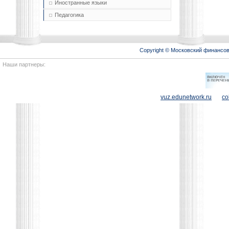
Иностранные языки
Педагогика
Copyright © Московский финансо
Наши партнеры:
vuz.edunetwork.ru
co