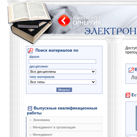
Досту
Поиск материалов по
препо
фразе:
дисциплине:
типу материала:
Ло
Ес
Выпускные квалификационные
работы
Экономика
Менеджмент в организации
Менеджмент