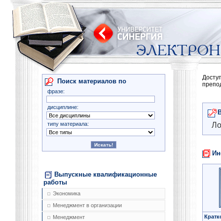
Досту
Поиск материалов по
препо
фразе:
дисциплине:
типу материала:
Ло
Ин
Выпускные квалификационные
работы
Экономика
Менеджмент в организации
Кратк
Менеджмент