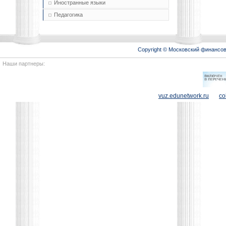
Иностранные языки
Педагогика
Copyright © Московский финансо
Наши партнеры:
vuz.edunetwork.ru
co