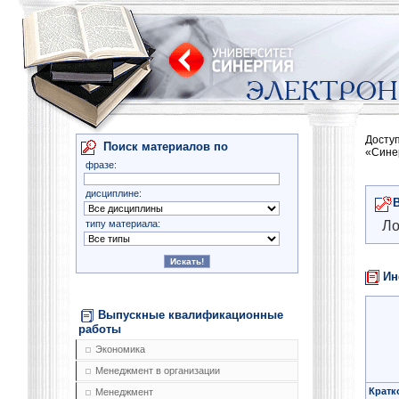
Досту
Поиск материалов по
«Сине
фразе:
дисциплине:
типу материала:
Ло
Ин
Выпускные квалификационные
работы
Экономика
Менеджмент в организации
Кратк
Менеджмент