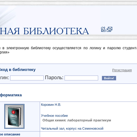
п в электронную библиотеку осуществляется по логину и паролю студен
ргия»
Вход в библиотеку
Регистрация
гин:
Пароль:
форматика
Коровин Н.В.
Учебное пособие
Общая химия: лабораторный практикум
Читальный зал, корпус на Семеновской
ое описание