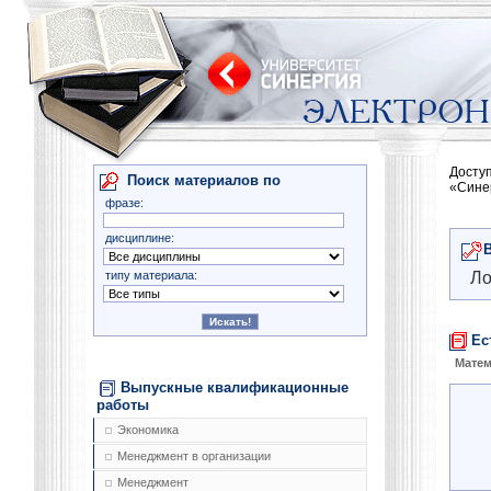
Досту
Поиск материалов по
«Сине
фразе:
дисциплине:
типу материала:
Ло
Ес
Матем
Выпускные квалификационные
работы
Экономика
Менеджмент в организации
Менеджмент