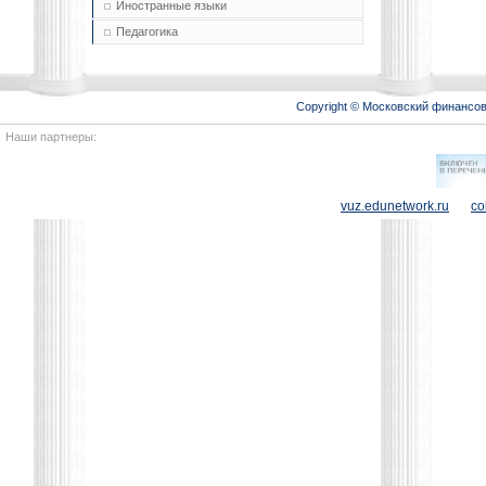
Иностранные языки
Педагогика
Copyright © Московский финансо
Наши партнеры:
vuz.edunetwork.ru
co