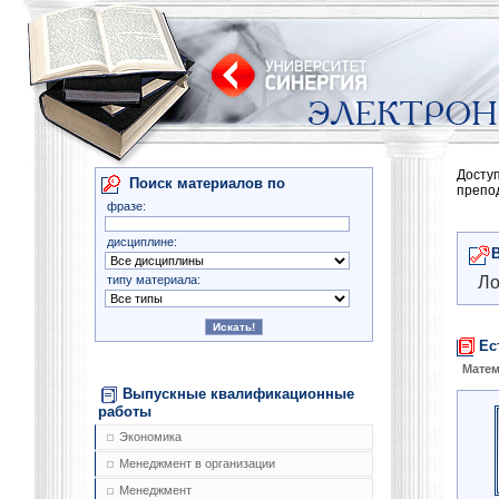
Досту
Поиск материалов по
препо
фразе:
дисциплине:
типу материала:
Ло
Ес
Матем
Выпускные квалификационные
работы
Экономика
Менеджмент в организации
Менеджмент