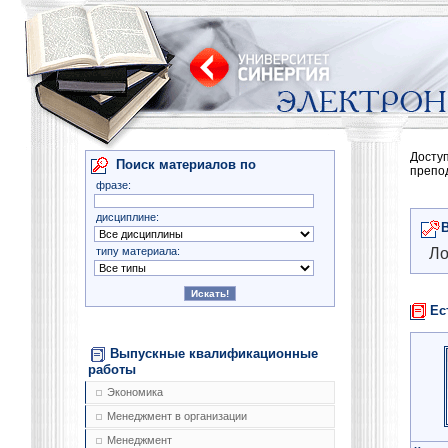
Досту
Поиск материалов по
препо
фразе:
дисциплине:
типу материала:
Ло
Ес
Выпускные квалификационные
работы
Экономика
Менеджмент в организации
Менеджмент