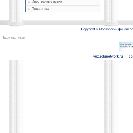
Иностранные языки
Педагогика
Copyright © Московский финансо
Наши партнеры:
vuz.edunetwork.ru
co