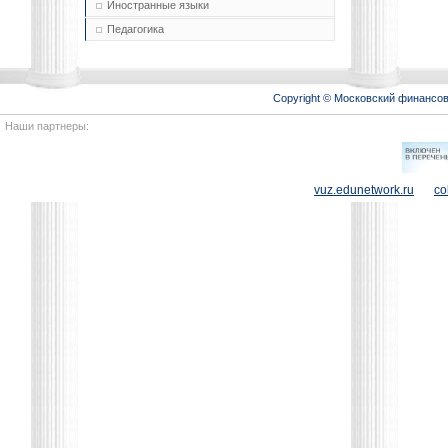
Иностранные языки
Педагогика
Copyright © Московский финансо
Наши партнеры:
vuz.edunetwork.ru
co