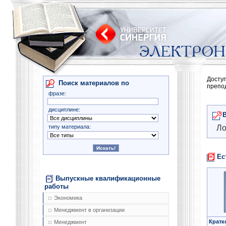
Досту
Поиск материалов по
препо
фразе:
дисциплине:
типу материала:
Ло
Ес
Выпускные квалификационные
работы
Экономика
Менеджмент в организации
Кратк
Менеджмент