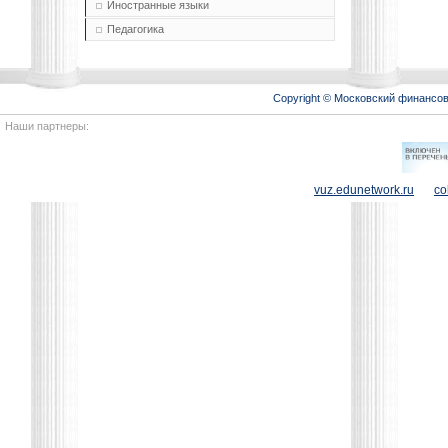
Иностранные языки
Педагогика
Copyright © Московский финансо
Наши партнеры:
vuz.edunetwork.ru
co