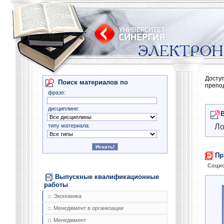
Досту
Поиск материалов по
препо
фразе:
дисциплине:
типу материала:
Ло
Пр
Соци
Выпускные квалификационные
работы
Экономика
Менеджмент в организации
Менеджмент