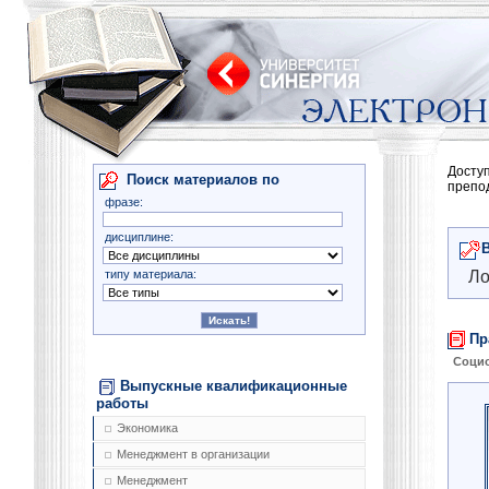
Досту
Поиск материалов по
препо
фразе:
дисциплине:
типу материала:
Ло
Пр
Соци
Выпускные квалификационные
работы
Экономика
Менеджмент в организации
Менеджмент