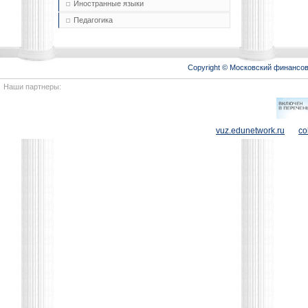
Иностранные языки
Педагогика
Copyright © Московский финансо
Наши партнеры:
vuz.edunetwork.ru
co