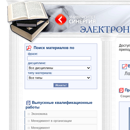
Досту
Поиск материалов по
препо
фразе:
дисциплине:
типу материала:
Ло
Пр
Соци
Выпускные квалификационные
работы
Экономика
Менеджмент в организации
Менеджмент