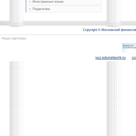
Иностранные языки
Педагогика
Copyright © Московский финансо
Наши партнеры:
vuz.edunetwork.ru
co