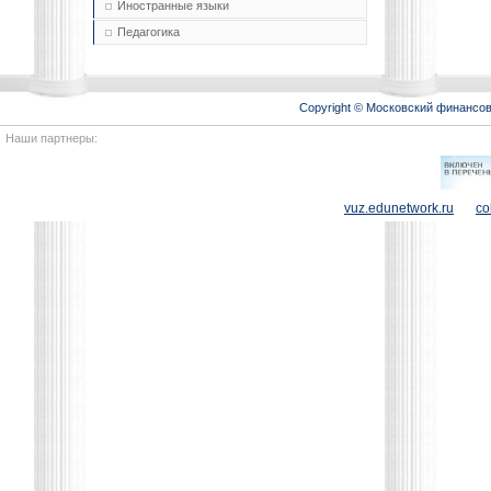
Иностранные языки
Педагогика
Copyright © Московский финансо
Наши партнеры:
vuz.edunetwork.ru
co