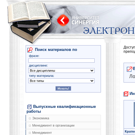
Досту
Поиск материалов по
препо
фразе:
дисциплине:
типу материала:
Ло
Ин
Выпускные квалификационные
работы
Экономика
Менеджмент в организации
Кратк
Менеджмент