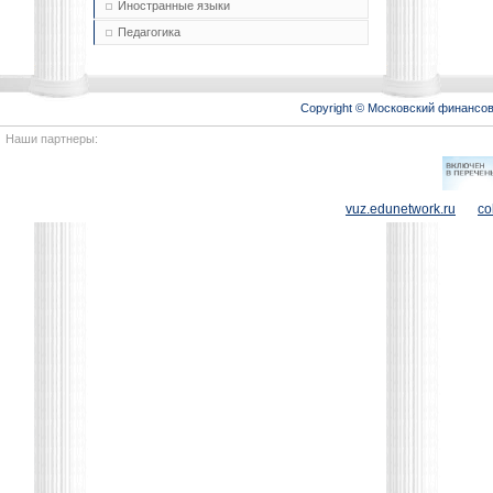
Иностранные языки
Педагогика
Copyright © Московский финансо
Наши партнеры:
vuz.edunetwork.ru
co