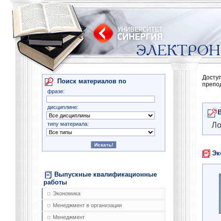
Досту
Поиск материалов по
препо
фразе:
дисциплине:
типу материала:
Ло
Эк
Выпускные квалификационные
работы
Экономика
Менеджмент в организации
Менеджмент