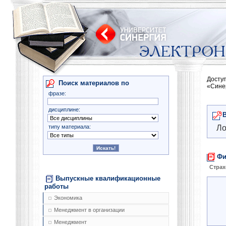
Досту
Поиск материалов по
«Сине
фразе:
дисциплине:
типу материала:
Ло
Фи
Страх
Выпускные квалификационные
работы
Экономика
Менеджмент в организации
Менеджмент