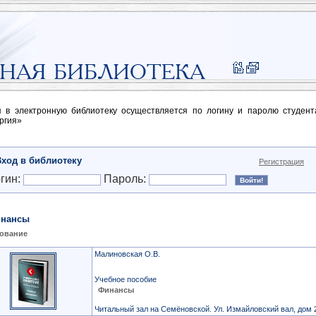
п в электронную библиотеку осуществляется по логину и паролю студен
ргия»
Вход в библиотеку
Регистрация
гин:
Пароль:
нансы
ование
Малиновская О.В.
Учебное пособие
Финансы
Читальный зал на Семёновской. Ул. Измайловский вал, дом 