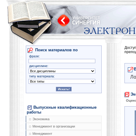
Досту
Поиск материалов по
препо
фразе:
дисциплине:
типу материала:
Ло
Эк
Оцено
Выпускные квалификационные
работы
Экономика
Менеджмент в организации
Менеджмент