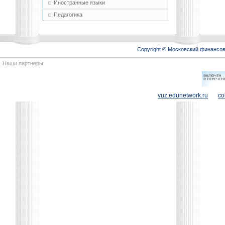
Иностранные языки
Педагогика
Copyright © Московский финансо
Наши партнеры:
vuz.edunetwork.ru
co