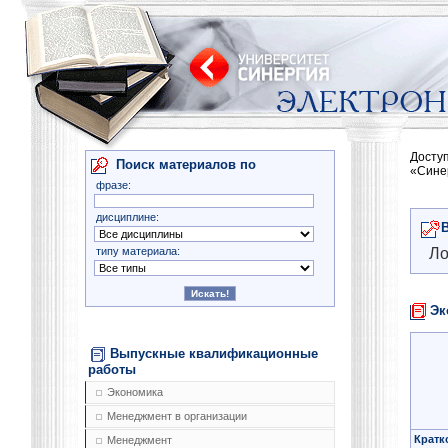
Досту
Поиск материалов по
«Сине
фразе:
дисциплине:
типу материала:
Ло
Эк
Выпускные квалификационные
работы
Экономика
Менеджмент в организации
Кратк
Менеджмент