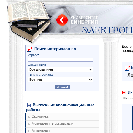
Досту
Поиск материалов по
препо
фразе:
дисциплине:
типу материала:
Ло
Ин
Инфо
Выпускные квалификационные
работы
Экономика
Менеджмент в организации
Менеджмент