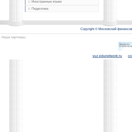
Иностранные языки
Педагогика
Copyright © Московский финансо
Наши партнеры:
vuz.edunetwork.ru
co