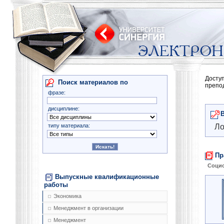
Досту
Поиск материалов по
препо
фразе:
дисциплине:
типу материала:
Ло
Пр
Соци
Выпускные квалификационные
работы
Экономика
Менеджмент в организации
Менеджмент