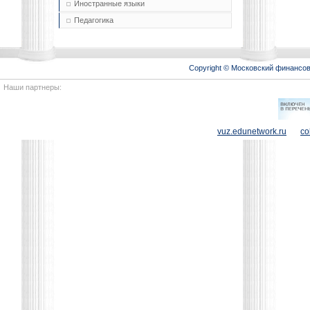
Иностранные языки
Педагогика
Copyright © Московский финансо
Наши партнеры:
vuz.edunetwork.ru
co