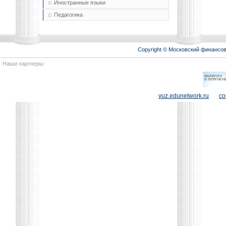
Иностранные языки
Педагогика
Copyright © Московский финансо
Наши партнеры:
vuz.edunetwork.ru
co