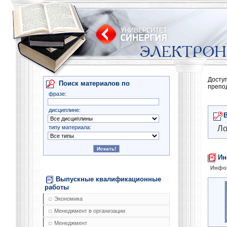
Досту
Поиск материалов по
препо
фразе:
дисциплине:
типу материала:
Ло
Ин
Инфо
Выпускные квалификационные
работы
Экономика
Менеджмент в организации
Менеджмент