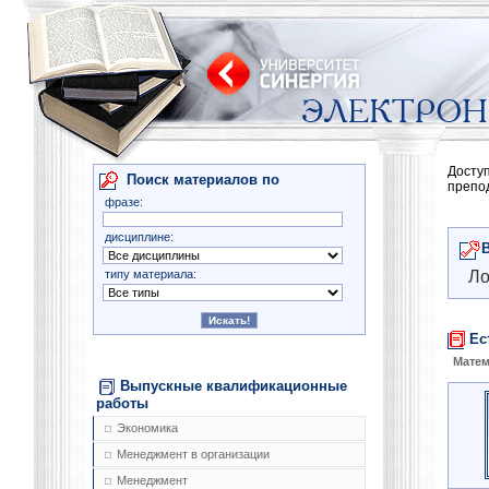
Досту
Поиск материалов по
препо
фразе:
дисциплине:
типу материала:
Ло
Ес
Матем
Выпускные квалификационные
работы
Экономика
Менеджмент в организации
Менеджмент