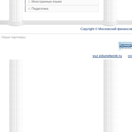
Иностранные языки
Педагогика
Copyright © Московский финансо
Наши партнеры:
vuz.edunetwork.ru
co