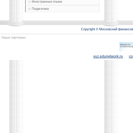
Иностранные языки
Педагогика
Copyright © Московский финансо
Наши партнеры:
vuz.edunetwork.ru
co