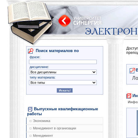
Досту
Поиск материалов по
препо
фразе:
дисциплине:
типу материала:
Ло
Ин
Инфо
Выпускные квалификационные
работы
Экономика
Менеджмент в организации
Менеджмент