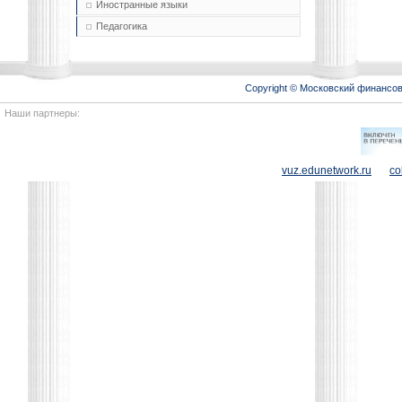
Иностранные языки
Педагогика
Copyright © Московский финансо
Наши партнеры:
vuz.edunetwork.ru
co