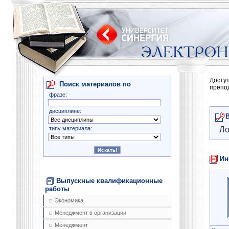
Досту
Поиск материалов по
препо
фразе:
дисциплине:
типу материала:
Ло
Ин
Выпускные квалификационные
работы
Экономика
Менеджмент в организации
Менеджмент