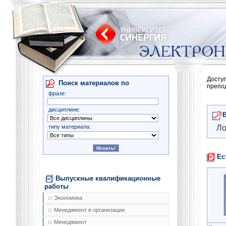
Досту
Поиск материалов по
препо
фразе:
дисциплине:
типу материала:
Ло
Ес
Выпускные квалификационные
работы
Экономика
Менеджмент в организации
Менеджмент