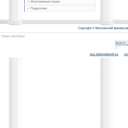
Иностранные языки
Педагогика
Copyright © Московский финансо
Наши партнеры:
vuz.edunetwork.ru
co