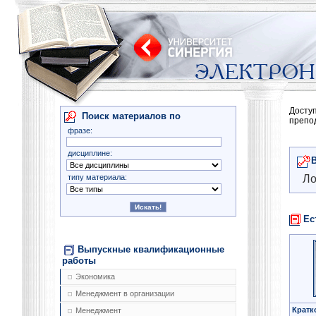
Досту
Поиск материалов по
препо
фразе:
дисциплине:
типу материала:
Ло
Ес
Выпускные квалификационные
работы
Экономика
Менеджмент в организации
Кратк
Менеджмент