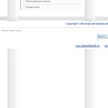
Иностранные языки
Педагогика
Copyright © Московский финансо
Наши партнеры:
vuz.edunetwork.ru
co