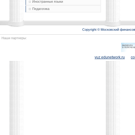
Иностранные языки
Педагогика
Copyright © Московский финансо
Наши партнеры:
vuz.edunetwork.ru
co