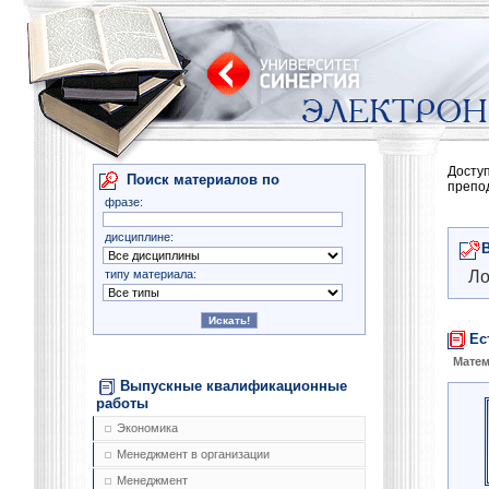
Досту
Поиск материалов по
препо
фразе:
дисциплине:
типу материала:
Ло
Ес
Матем
Выпускные квалификационные
работы
Экономика
Менеджмент в организации
Менеджмент