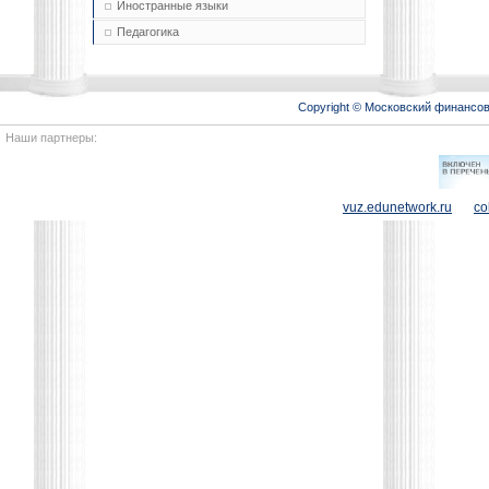
Иностранные языки
Педагогика
Copyright © Московский финансо
Наши партнеры:
vuz.edunetwork.ru
co