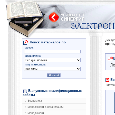
Досту
Поиск материалов по
препо
фразе:
дисциплине:
типу материала:
Ло
Ес
Матем
Выпускные квалификационные
работы
Экономика
Менеджмент в организации
Менеджмент