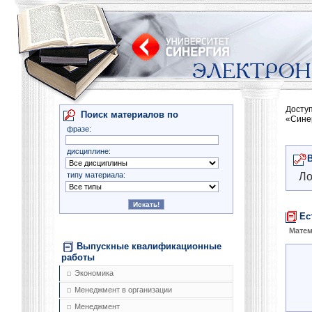
Досту
Поиск материалов по
«Сине
фразе:
дисциплине:
типу материала:
Ло
Ес
Матем
Выпускные квалификационные
работы
Экономика
Менеджмент в организации
Менеджмент