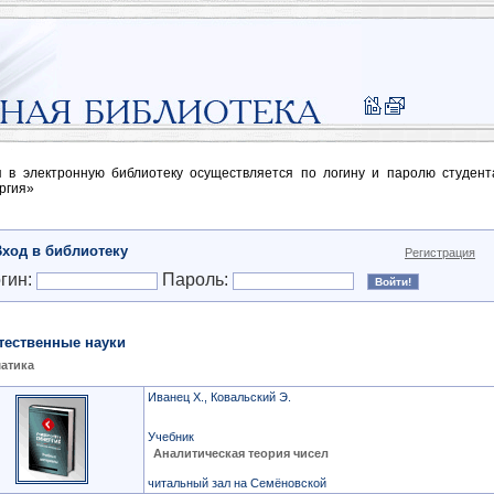
п в электронную библиотеку осуществляется по логину и паролю студен
ргия»
Вход в библиотеку
Регистрация
гин:
Пароль:
тественные науки
атика
Иванец Х., Ковальский Э.
Учебник
Аналитическая теория чисел
читальный зал на Семёновской