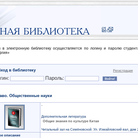
п в электронную библиотеку осуществляется по логину и паролю студен
ргия»
Вход в библиотеку
Регистрация
гин:
Пароль:
аво. Общественные науки
-
Дополнительная литература
Общие знания по культуре Китая
Читальный зал на Семёновской. Ул. Измайловский вал, дом 
ое описание