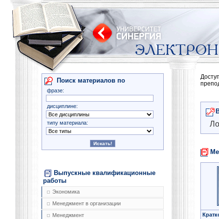
Досту
Поиск материалов по
препо
фразе:
дисциплине:
типу материала:
Ло
Ме
Выпускные квалификационные
работы
Экономика
Менеджмент в организации
Кратк
Менеджмент