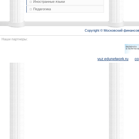
Иностранные языки
Педагогика
Copyright © Московский финансо
Наши партнеры:
vuz.edunetwork.ru
co