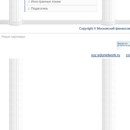
Иностранные языки
Педагогика
Copyright © Московский финансо
Наши партнеры:
vuz.edunetwork.ru
co