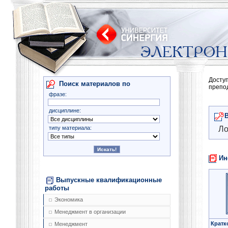
Досту
Поиск материалов по
препо
фразе:
дисциплине:
типу материала:
Ло
Ин
Выпускные квалификационные
работы
Экономика
Менеджмент в организации
Кратк
Менеджмент