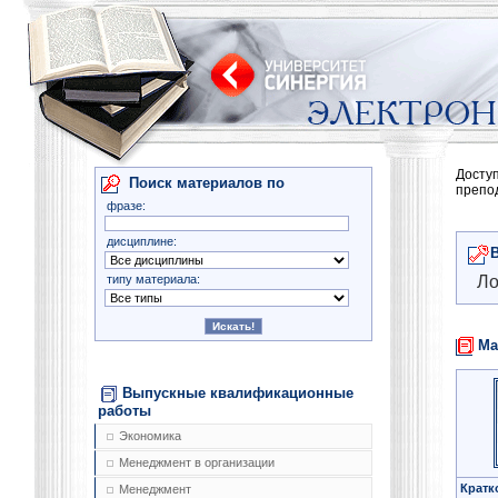
Досту
Поиск материалов по
препо
фразе:
дисциплине:
типу материала:
Ло
Ма
Выпускные квалификационные
работы
Экономика
Менеджмент в организации
Кратк
Менеджмент