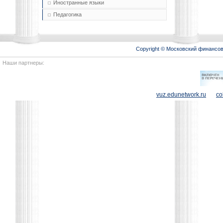
Иностранные языки
Педагогика
Copyright © Московский финансо
Наши партнеры:
vuz.edunetwork.ru
co