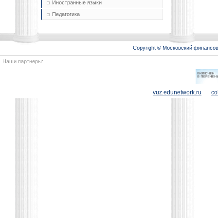
Иностранные языки
Педагогика
Copyright © Московский финансо
Наши партнеры:
vuz.edunetwork.ru
co