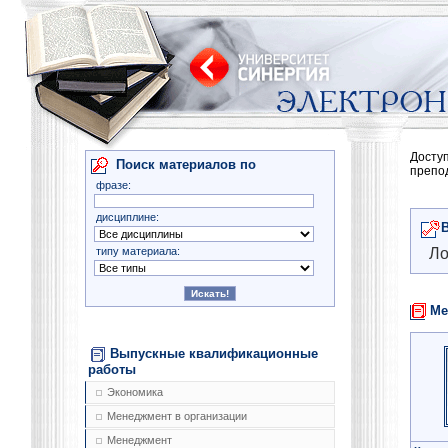
Досту
Поиск материалов по
препо
фразе:
дисциплине:
типу материала:
Ло
Ме
Выпускные квалификационные
работы
Экономика
Менеджмент в организации
Менеджмент