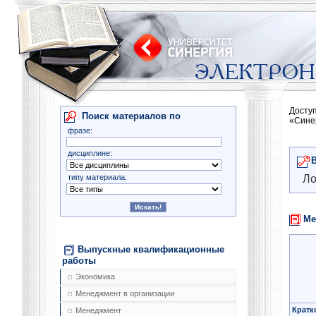
Досту
Поиск материалов по
«Сине
фразе:
дисциплине:
типу материала:
Ло
Ме
Выпускные квалификационные
работы
Экономика
Менеджмент в организации
Кратк
Менеджмент