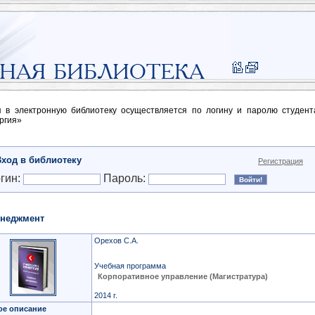
п в электронную библиотеку осуществляется по логину и паролю студен
ргия»
Вход в библиотеку
Регистрация
гин:
Пароль:
неджмент
Орехов С.А.
Учебная программа
Корпоративное управление (Магистратура)
2014 г.
ое описание