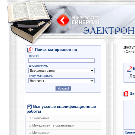
Досту
Поиск материалов по
«Сине
фразе:
дисциплине:
типу материала:
Ло
Эк
Выпускные квалификационные
работы
Экономика
Менеджмент в организации
Кратк
Менеджмент