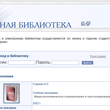
п в электронную библиотеку осуществляется по логину и паролю студен
ргия»
Вход в библиотеку
Регистрация
гин:
Пароль:
ономика
Сорокин А.С.
Учебная программа
Макроэкономическое планирование и прогнозирован
2012 г.
ое описание