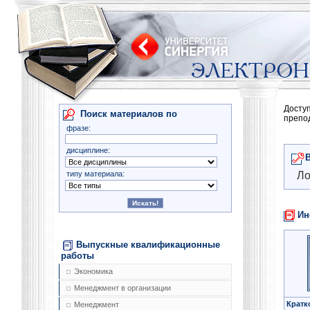
Досту
Поиск материалов по
препо
фразе:
дисциплине:
типу материала:
Ло
Ин
Выпускные квалификационные
работы
Экономика
Менеджмент в организации
Кратк
Менеджмент