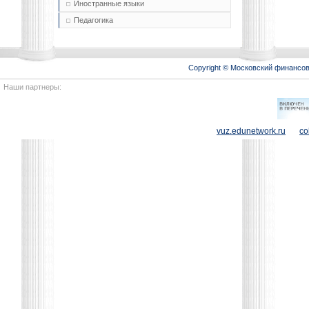
Иностранные языки
Педагогика
Copyright © Московский финансо
Наши партнеры:
vuz.edunetwork.ru
co