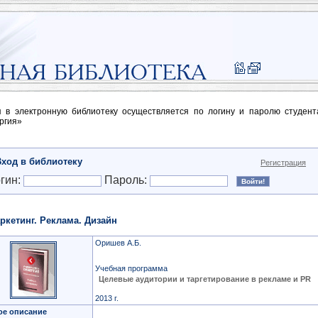
п в электронную библиотеку осуществляется по логину и паролю студен
ргия»
Вход в библиотеку
Регистрация
гин:
Пароль:
ркетинг. Реклама. Дизайн
Оришев А.Б.
Учебная программа
Целевые аудитории и таргетирование в рекламе и PR
2013 г.
ое описание