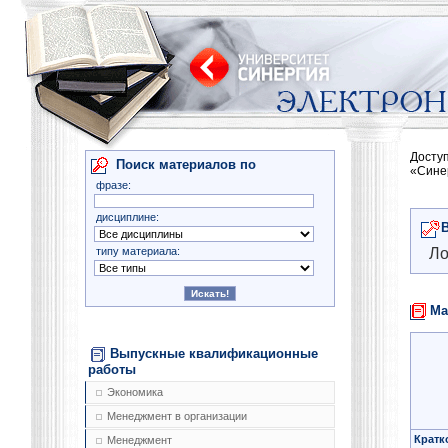
Досту
Поиск материалов по
«Сине
фразе:
дисциплине:
типу материала:
Ло
Ма
Выпускные квалификационные
работы
Экономика
Менеджмент в организации
Кратк
Менеджмент