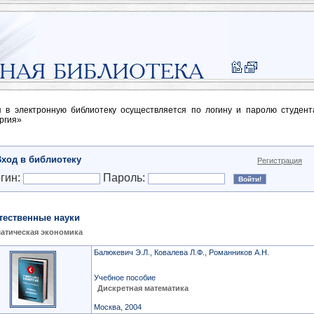
п в электронную библиотеку осуществляется по логину и паролю студен
ргия»
Вход в библиотеку
Регистрация
гин:
Пароль:
тественные науки
атическая экономика
Балюкевич Э.Л., Ковалева Л.Ф., Романников А.Н.
Учебное пособие
Дискретная математика
Москва, 2004