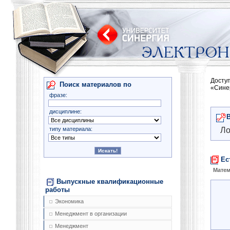
Досту
Поиск материалов по
«Сине
фразе:
дисциплине:
типу материала:
Ло
Ес
Матем
Выпускные квалификационные
работы
Экономика
Менеджмент в организации
Менеджмент