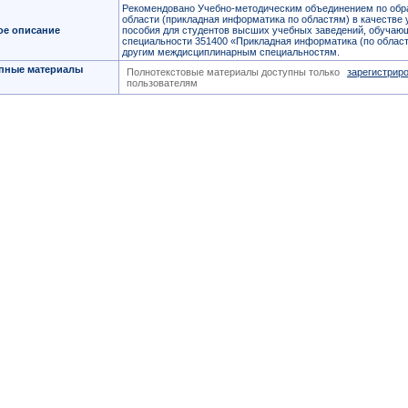
Рекомендовано Учебно-методическим объединением по обр
области (прикладная информатика по областям) в качестве 
ое описание
пособия для студентов высших учебных заведений, обучаю
специальности 351400 «Прикладная информатика (по област
другим междисциплинарным специальностям.
пные материалы
Полнотекстовые материалы доступны только
зарегистрир
пользователям