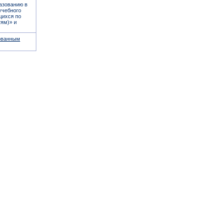
азованию в
учебного
щихся по
ям)» и
ованным