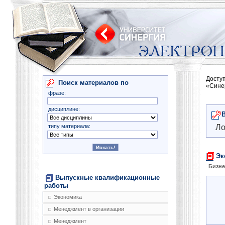
Досту
Поиск материалов по
«Сине
фразе:
дисциплине:
типу материала:
Ло
Эк
Бизне
Выпускные квалификационные
работы
Экономика
Менеджмент в организации
Менеджмент