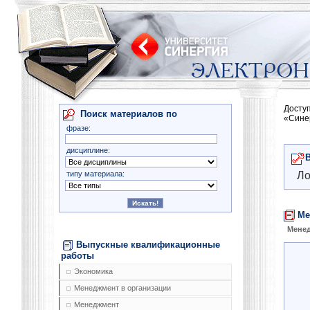
Досту
Поиск материалов по
«Сине
фразе:
дисциплине:
типу материала:
Ло
Ме
Менед
Выпускные квалификационные
работы
Экономика
Менеджмент в организации
Менеджмент