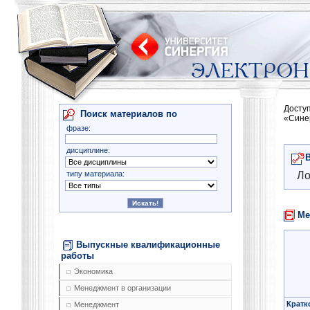
Досту
Поиск материалов по
«Сине
фразе:
дисциплине:
типу материала:
Ло
Ме
Выпускные квалификационные
работы
Экономика
Менеджмент в организации
Кратк
Менеджмент