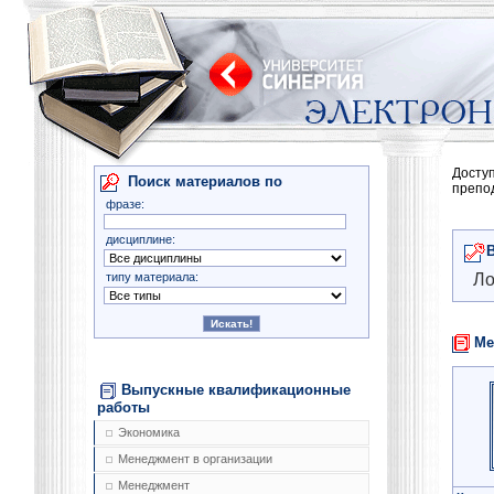
Досту
Поиск материалов по
препо
фразе:
дисциплине:
типу материала:
Ло
Ме
Выпускные квалификационные
работы
Экономика
Менеджмент в организации
Менеджмент