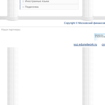
Иностранные языки
Педагогика
Copyright © Московский финансо
Наши партнеры:
vuz.edunetwork.ru
co