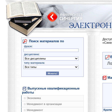
Досту
Поиск материалов по
«Сине
фразе:
дисциплине:
типу материала:
Ло
Ма
Выпускные квалификационные
работы
Экономика
Менеджмент в организации
Кратк
Менеджмент