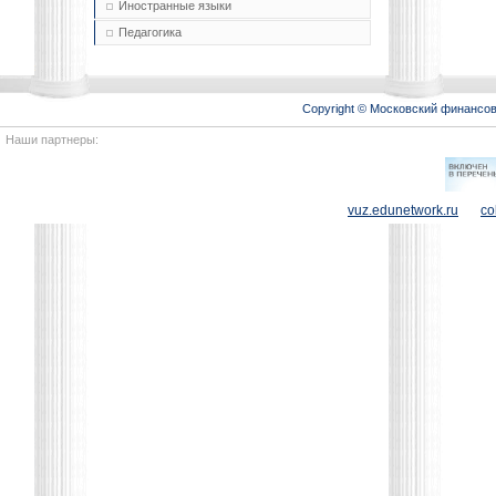
Иностранные языки
Педагогика
Copyright © Московский финансо
Наши партнеры:
vuz.edunetwork.ru
co