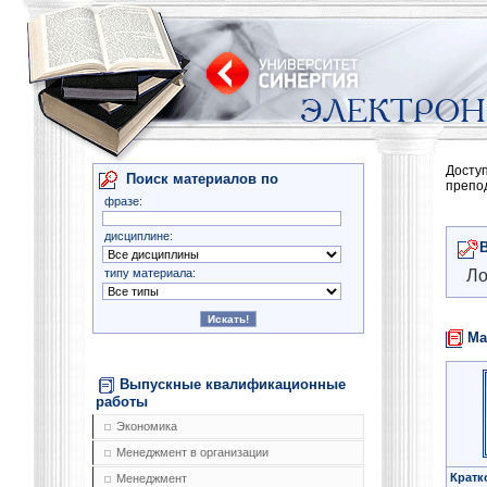
Досту
Поиск материалов по
препо
фразе:
дисциплине:
типу материала:
Ло
Ма
Выпускные квалификационные
работы
Экономика
Менеджмент в организации
Кратк
Менеджмент