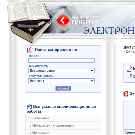
Досту
Поиск материалов по
«Сине
фразе:
дисциплине:
типу материала:
Ло
Эк
Выпускные квалификационные
работы
Экономика
Менеджмент в организации
Кратк
Менеджмент