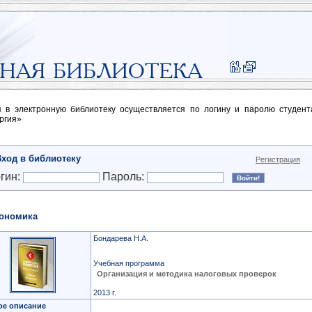
п в электронную библиотеку осуществляется по логину и паролю студен
ргия»
Вход в библиотеку
Регистрация
гин:
Пароль:
ономика
Бондарева Н.А.
Учебная программа
Организация и методика налоговых проверок
2013 г.
ое описание