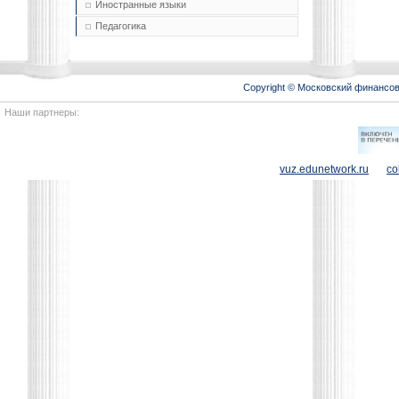
Иностранные языки
Педагогика
Copyright © Московский финансо
Наши партнеры:
vuz.edunetwork.ru
co