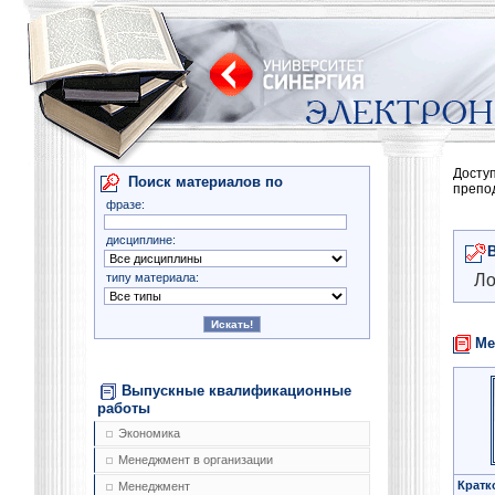
Досту
Поиск материалов по
препо
фразе:
дисциплине:
типу материала:
Ло
Ме
Выпускные квалификационные
работы
Экономика
Менеджмент в организации
Кратк
Менеджмент