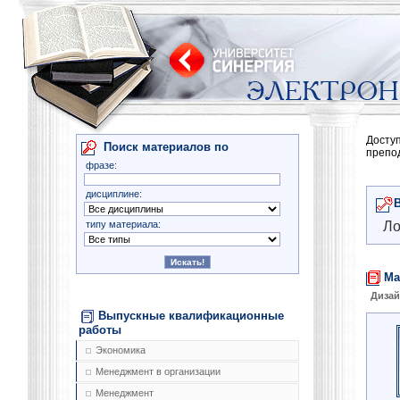
Досту
Поиск материалов по
препо
фразе:
дисциплине:
типу материала:
Ло
Ма
Диза
Выпускные квалификационные
работы
Экономика
Менеджмент в организации
Менеджмент