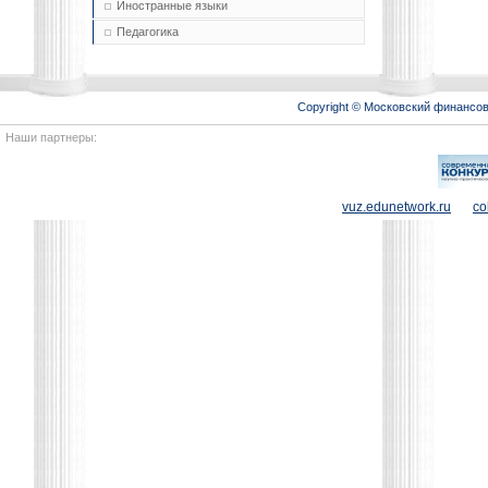
Иностранные языки
Педагогика
Copyright © Московский финансо
Наши партнеры:
vuz.edunetwork.ru
co