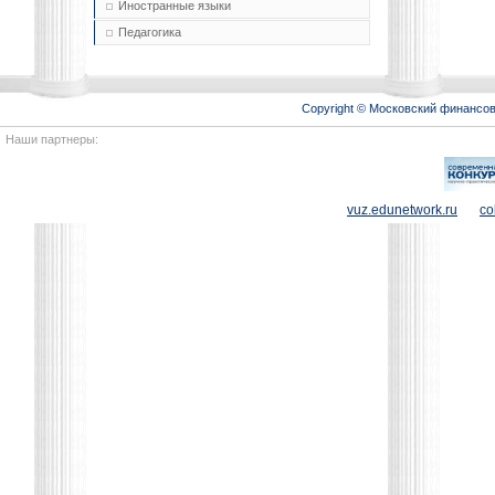
Иностранные языки
Педагогика
Copyright © Московский финансо
Наши партнеры:
vuz.edunetwork.ru
co