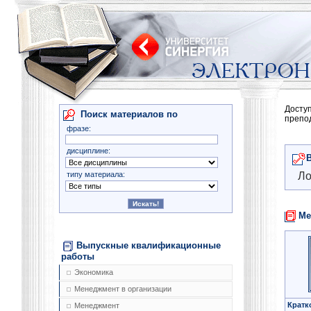
Досту
Поиск материалов по
препо
фразе:
дисциплине:
типу материала:
Ло
Ме
Выпускные квалификационные
работы
Экономика
Менеджмент в организации
Кратк
Менеджмент