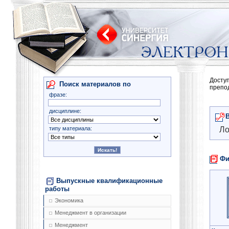
Досту
Поиск материалов по
препо
фразе:
дисциплине:
типу материала:
Ло
Фи
Выпускные квалификационные
работы
Экономика
Менеджмент в организации
Менеджмент