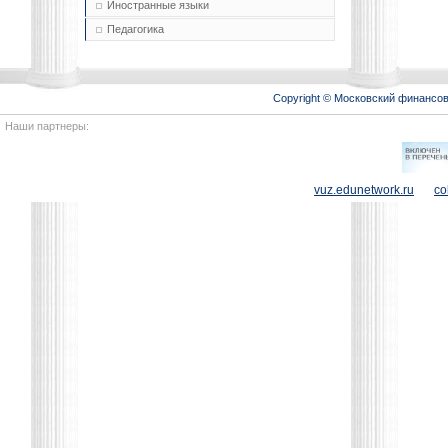
Иностранные языки
Педагогика
Copyright © Московский финансо
Наши партнеры:
vuz.edunetwork.ru
co