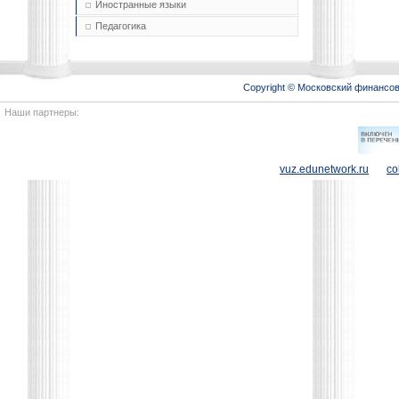
Иностранные языки
Педагогика
Copyright © Московский финансо
Наши партнеры:
vuz.edunetwork.ru
co