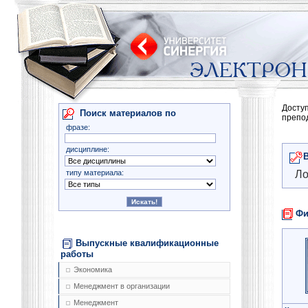
Досту
Поиск материалов по
препо
фразе:
дисциплине:
типу материала:
Ло
Фи
Выпускные квалификационные
работы
Экономика
Менеджмент в организации
Менеджмент