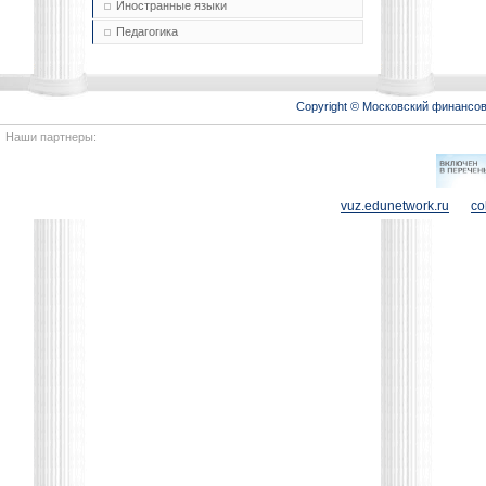
Иностранные языки
Педагогика
Copyright © Московский финансо
Наши партнеры:
vuz.edunetwork.ru
co