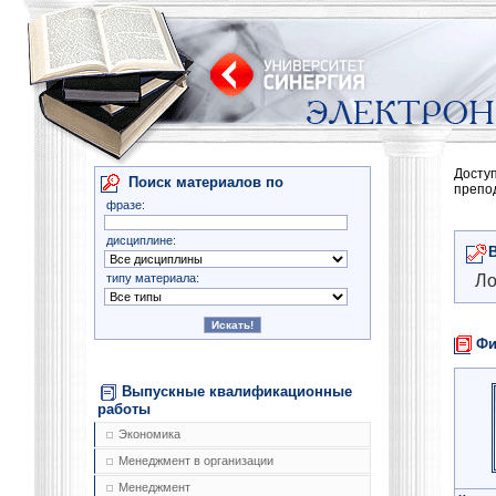
Досту
Поиск материалов по
препо
фразе:
дисциплине:
типу материала:
Ло
Фи
Выпускные квалификационные
работы
Экономика
Менеджмент в организации
Менеджмент